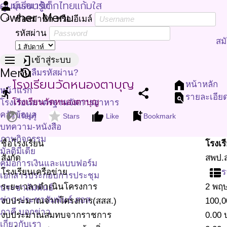
ศูนย์เรียนรู้เด็กไทยแก้มใส
person
มุมสมาชิก
Owner Menu
ชื่อสมาชิก หรือ อีเมล์
รหัสผ่าน
สม
menu
login
เข้าสู่ระบบ
Menu
restore
ลืมรหัสผ่าน?
โรงเรียนวัดหนองตาบุญ
home
หน้าหลัก
หน้าแรก
directions_run
share
find_in_page
รายละเอีย
โรงเรียนวัดหนองตาบุญ
โรงเรียนมาตรฐานจัดการอาหาร
flaky
star
thumb_up
bookmark_add
คลังข้อมูล
เรียนรู้
Stars
Like
Bookmark
บทความ-หนังสือ
ภาพกิจกรรม
ชื่อโรงเรียน
โรงเร
มัลติมีเดีย
สังกัด
สพป.ส
คู่มือการเงินและแบบฟอร์ม
view_list
โรงเรียนเครือข่าย
ร
เอกสารประกอบการประชุม
ระยะเวลาดำเนินโครงการ
2 พฤ
ประชาสัมพันธ์
ข่าว-ประชาสัมพันธ์ สอส
งบประมาณจากโครงการ(สสส.)
100,0
ภาคี บอกข่าว
งบประมาณสมทบจากราชการ
0.00
เกี่ยวกับเรา