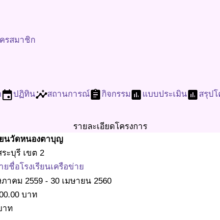
ัครสมาชิก
event
insights
assignment
assessment
assessment
ด
ปฏิทิน
สถานการณ์
กิจกรรม
แบบประเมิน
สรุป
รายละเอียดโครงการ
ียนวัดหนองตาบุญ
ระบุรี เขต 2
ายชื่อโรงเรียนเครือข่าย
ษภาคม 2559
-
30 เมษายน 2560
00.00
บาท
บาท