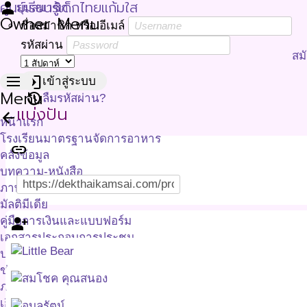
ศูนย์เรียนรู้เด็กไทยแก้มใส
person
มุมสมาชิก
Owner Menu
ชื่อสมาชิก หรือ อีเมล์
รหัสผ่าน
สม
menu
login
เข้าสู่ระบบ
Menu
restore
ลืมรหัสผ่าน?
แบ่งปัน
arrow_back
หน้าแรก
โรงเรียนมาตรฐานจัดการอาหาร
link
คลังข้อมูล
บทความ-หนังสือ
ภาพกิจกรรม
มัลติมีเดีย
คู่มือการเงินและแบบฟอร์ม
person_add_alt
เอกสารประกอบการประชุม
ประชาสัมพันธ์
ข่าว-ประชาสัมพันธ์ สอส
ภาคี บอกข่าว
เกี่ยวกับเรา