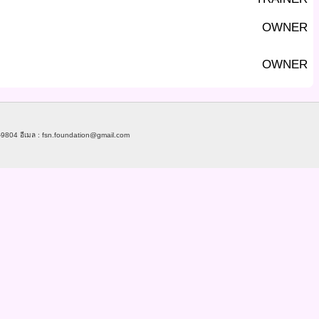
OWNER
OWNER
-9804 อีเมล : fsn.foundation@gmail.com