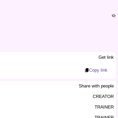
visibility_off
Get link
Copy link
content_copy
Share with people
CREATOR
TRAINER
TRAINER