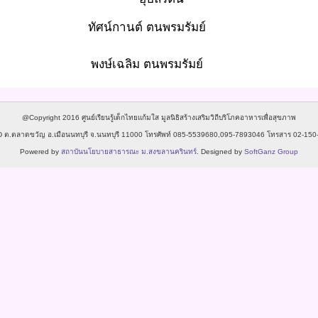
ทัศน์กานต์ ตนพรมรัมย์
พงษ์เฉลิม ตนพรมรัมย์
@Copyright 2016 ศูนย์เรียนรู้เด็กไทยแก้มใส มูลนิธิสร้างเสริมวิถีบริโภคอาหารเพื่อสุขภาพ
ง 4 D ต.ตลาดขวัญ อ.เมือนนทบุรี จ.นนทบุรี 11000 โทรศัพท์ 085-5539680,095-7893046 โทรสาร 02-150
Powered by
สถาบันนโยบายสาธารณะ ม.สงขลานครินทร์
. Designed by
SoftGanz Group