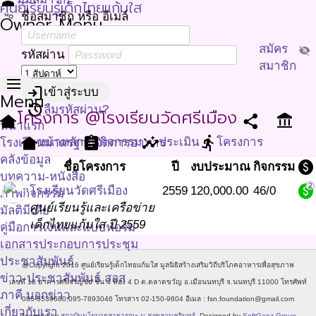
person
ศูนย์เรียนรู้เด็กไทยแก้มใส
ชื่อสมาชิก หรือ อีเมล์
Owner Menu
สมัคร
visibility_off
รหัสผ่าน
สมาชิก
menu
login
เข้าสู่ระบบ
Menu
restore
ลืมรหัสผ่าน?
โครงการ @โรงเรียนวัดศรีเมือง
other_houses
share
account_balance
หน้าแรก
other_houses
assignment
insights
directions_run
หน้าหลัก
กิจกรรม
ประเมิน
โครงการ
โรงเรียนมาตรฐานจัดการอาหาร
คลังข้อมูล
paid
ชื่อโครงการ
ปี
งบประมาณ
กิจกรรม
บทความ-หนังสือ
2
paid
โรงเรียนวัดศรีเมือง
2559
120,000.00
46/0
ภาพกิจกรรม
ศูนย์เรียนรู้และเครือข่าย
มัลติมีเดีย
เด็กไทยแก้มใส ปี 2559
คู่มือการเงินและแบบฟอร์ม
เอกสารประกอบการประชุม
ประชาสัมพันธ์
@Copyright 2016 ศูนย์เรียนรู้เด็กไทยแก้มใส มูลนิธิสร้างเสริมวิถีบริโภคอาหารเพื่อสุขภาพ
ข่าว-ประชาสัมพันธ์ สอส
เลขที่ 18 อาคารศรีเจริญชัย ชั้น 4 ห้อง 4 D ต.ตลาดขวัญ อ.เมือนนทบุรี จ.นนทบุรี 11000 โทรศัพท์
ภาคี บอกข่าว
085-5539680,095-7893046 โทรสาร 02-150-9804 อีเมล : fsn.foundation@gmail.com
เกี่ยวกับเรา
Powered by
สถาบันนโยบายสาธารณะ ม.สงขลานครินทร์
. Designed by
SoftGanz Group