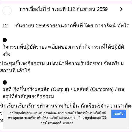
chevron_right
การเลี้ยงไก่ไข่ ระยะที่ 1
12 กันยายน 2559
12
กันยายน
2559
รายงานจากพื้นที่ โดย ดารารัตน์ ทัพโต
circle
กิจกรรมที่ปฎิบัติ
รายละเอียดของการทำกิจกรรมที่ได้ปฎิบัติ
จริง
ประชุมชี้แจงกิจกรรม แบ่งหน้าที่ความรับผิดชอบ จัดเตรียม
สถานที่ เล้าไก่
circle
ผลที่เกิดขึ้นจริง
ผลผลิต (Output) / ผลลัพธ์ (Outcome) / ผล
สรุปที่สำคัญของกิจกรรม
นักเรียนเรียนรู้การทำงานร่วมกับผู้อื่น นักเรียนรู้จักความสามัค
รคีการมีน้ำใจ ช่วยเหลือแบ่งปัน นักเรียนมีความรับผิดชอบใน
เราใช้คุกกี้เพื่อเพิ่มประสบการณ์และความพึงพอใจในการใช้งานเว็บไซต์
ยอมรับ
หากคุณกด "ยอมรับ" หรือใช้งานเว็บไซต์ของเราต่อ ถือว่าคุณยินยอมให้มี
หน้าที่ของตนเอง และรู้จักช่วยเหลือเพื่อน
การใช้งานคุกกี้
อ่านต่อ