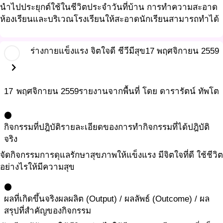
นำไปประยุกต์ใช้ในชีวิตประจำวันที่บ้าน การทำความสะอาด
ห้องเรียนและบริเวณโรงเรียนให้สะอาดนักเรียนสามารถทำได้
ร่างกายแข็งแรง จิตใจดี ชีวีมีสุข
17 พฤศจิกายน 2559
chevron_right
17
พฤศจิกายน
2559
รายงานจากพื้นที่ โดย ดารารัตน์ ทัพโต
circle
กิจกรรมที่ปฎิบัติ
รายละเอียดของการทำกิจกรรมที่ได้ปฎิบัติ
จริง
จัดกิจกรรมการดุแลรักษาสุขภาพให้แข็งแรง มีจิตใจที่ดี ใช้ชีวิต
อย่างไรให้มีความสุข
circle
ผลที่เกิดขึ้นจริง
ผลผลิต (Output) / ผลลัพธ์ (Outcome) / ผล
สรุปที่สำคัญของกิจกรรม