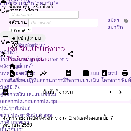
person
ศูนย์เรียนรู้เด็กไทยแก้มใส
ชื่อสมาชิก หรือ อีเมล์
Owner Menu
สมัคร
visibility_off
รหัสผ่าน
สมาชิก
menu
login
เข้าสู่ระบบ
Menu
restore
ลืมรหัสผ่าน?
โรงเรียนบ้านทุ่งยาว
หน้าแรก
directions_run
share
โรงเรียนบ้านทุ่งยาว
โรงเรียนมาตรฐานจัดการอาหาร
home
หน้าหลัก
คลังข้อมูล
find_in_page
event
insights
assignment
assessment
assessment
print
บทความ-หนังสือ
ราย
แบบ
สรุป
ภาพกิจกรรม
ละเอียด
ปฏิทิน
สถานการณ์
กิจกรรม
ประเมิน
โครงการ
พิมพ
มัลติมีเดีย
assignment
chevron_right
บันทึกกิจกรรม
คู่มือการเงินและแบบฟอร์ม
เอกสารประกอบการประชุม
ประชาสัมพันธ์
ข่าว-ประชาสัมพันธ์ สอส
จัดทำรายงานปิดโครงการ งวด 2 พร้อมคืนดอกเบี้ย
7
ภาคี บอกข่าว
เมษายน 2560
เกี่ยวกับเรา