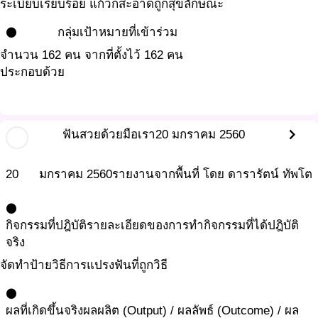
ระเบียบเรียบร้อย แก้วก็สะอาดถูกสุขลักษณะ
กลุ่มเป้าหมายที่เข้าร่วม
circle
จำนวน 162 คน จากที่ตั้งไว้ 162 คน
ประกอบด้วย
chevron_right
ฟันสวยด้วยมือเรา
20 มกราคม 2560
20
มกราคม
2560
รายงานจากพื้นที่ โดย ดารารัตน์ ทัพโต
circle
กิจกรรมที่ปฎิบัติ
รายละเอียดของการทำกิจกรรมที่ได้ปฎิบัติ
จริง
จัดทำป้ายวิธีการแปรงฟันที่ถูกวิธี
circle
ผลที่เกิดขึ้นจริง
ผลผลิต (Output) / ผลลัพธ์ (Outcome) / ผล