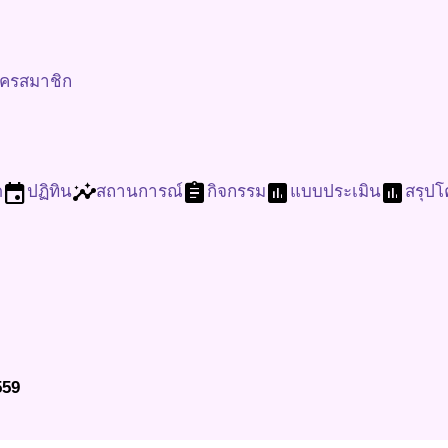
ัครสมาชิก
event
insights
assignment
assessment
assessment
ด
ปฏิทิน
สถานการณ์
กิจกรรม
แบบประเมิน
สรุป
559