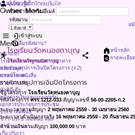
ศูนย์เรียนรู้เด็กไทยแก้มใส
person
มุมสมาชิก
Owner Menu
ชื่อสมาชิก หรือ อีเมล์
รหัสผ่าน
สม
menu
login
เข้าสู่ระบบ
Menu
restore
ลืมรหัสผ่าน?
โรงเรียนวัดหนองตาบุญ
home
หน้าหลัก
หน้าแรก
directions_run
share
find_in_page
รายละเอีย
โรงเรียนวัดหนองตาบุญ
โรงเรียนมาตรฐานจัดการอาหาร
รายงานสรุปการเงินปิดโครงการ (ง.2)
คลังข้อมูล
ดาวน์โหลด
บทความ-หนังสือ
รายงานสรุปการเงินปิดโครงการ
ภาพกิจกรรม
มัลติมีเดีย
ชื่อโครงการ
โรงเรียนวัดหนองตาบุญ
คู่มือการเงินและแบบฟอร์ม
รหัสโครงการ
ศรร.1212-033
สัญญาเลขที่
58-00-2265-ก.2
เอกสารประกอบการประชุม
ระยะเวลาตามสัญญา
2 พฤษภาคม 2559 - 30 เมษายน 2560
ประชาสัมพันธ์
ระยะเวลาดำเนินการจริง
16 พฤษภาคม 2559
-
20 กันยายน 2
ข่าว-ประชาสัมพันธ์ สอส
ภาคี บอกข่าว
จำนวนเงินตามสัญญา
100,000.00
บาท
เกี่ยวกับเรา