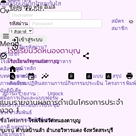
person
ศูนย์เรียนรู้เด็กไทยแก้มใส
ชื่อสมาชิก หรือ อีเมล์
Owner Menu
สมัคร
visibility_off
รหัสผ่าน
สมาชิก
menu
login
เข้าสู่ระบบ
Menu
restore
ลืมรหัสผ่าน?
โรงเรียนวัดหนองตาบุญ
หน้าแรก
task_alt
share
โรงเรียนวัดหนองตาบุญ
โรงเรียนมาตรฐานจัดการอาหาร
home
หน้าหลัก
คลังข้อมูล
find_in_page
event
insights
assignment
assessment
assessment
print
บทความ-หนังสือ
ราย
แบบ
สรุป
ภาพกิจกรรม
ละเอียด
ปฏิทิน
สถานการณ์
กิจกรรม
ประเมิน
โครงการ
พิมพ
มัลติมีเดีย
สถานะรายงาน :
Unlock
คู่มือการเงินและแบบฟอร์ม
แบบรายงานผลการดำเนินโครงการประจำ
เอกสารประกอบการประชุม
งวด 1
ประชาสัมพันธ์
ข่าว-ประชาสัมพันธ์ สอส
ชื่อโครงการ
โรงเรียนวัดหนองตาบุญ
ภาคี บอกข่าว
ชุมชน
ตำบลบ้านลำ อำเภอวิหารแดง จังหวัดสระบุรี
เกี่ยวกับเรา