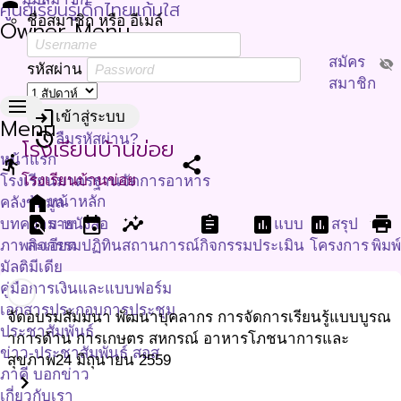
person
ศูนย์เรียนรู้เด็กไทยแก้มใส
ชื่อสมาชิก หรือ อีเมล์
Owner Menu
สมัคร
visibility_off
รหัสผ่าน
สมาชิก
menu
login
เข้าสู่ระบบ
Menu
restore
ลืมรหัสผ่าน?
โรงเรียนบ้านข่อย
หน้าแรก
directions_run
share
โรงเรียนบ้านข่อย
โรงเรียนมาตรฐานจัดการอาหาร
home
หน้าหลัก
คลังข้อมูล
find_in_page
event
insights
assignment
assessment
assessment
print
บทความ-หนังสือ
ราย
แบบ
สรุป
ภาพกิจกรรม
ละเอียด
ปฏิทิน
สถานการณ์
กิจกรรม
ประเมิน
โครงการ
พิมพ
มัลติมีเดีย
คู่มือการเงินและแบบฟอร์ม
เอกสารประกอบการประชุม
จัดอบรมสัมมนา พัฒนาบุคลากร การจัดการเรียนรู้แบบบูรณ
ประชาสัมพันธ์
าการด้าน การเกษตร สหกรณ์ อาหารโภชนาการและ
ข่าว-ประชาสัมพันธ์ สอส
สุขภาพ
24 มิถุนายน 2559
ภาคี บอกข่าว
chevron_right
เกี่ยวกับเรา