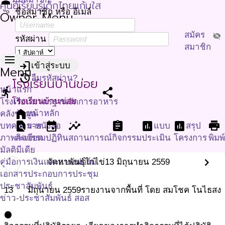
person
ศูนย์เรียนรู้เด็กไทยแก้มใส
ชื่อสมาชิก หรือ อีเมล์
Owner Menu
สมัคร
visibility_off
รหัสผ่าน
สมาชิก
menu
login
เข้าสู่ระบบ
Menu
restore
ลืมรหัสผ่าน?
โรงเรียนบ้านข่อย
หน้าแรก
directions_run
share
โรงเรียนบ้านข่อย
โรงเรียนมาตรฐานจัดการอาหาร
home
หน้าหลัก
คลังข้อมูล
find_in_page
event
insights
assignment
assessment
assessment
print
บทความ-หนังสือ
ราย
แบบ
สรุป
ภาพกิจกรรม
ละเอียด
ปฏิทิน
สถานการณ์
กิจกรรม
ประเมิน
โครงการ
พิมพ
มัลติมีเดีย
chevron_right
คู่มือการเงินและแบบฟอร์ม
จัดหาพันธุ์ไก่ไข่
13 มิถุนายน 2559
เอกสารประกอบการประชุม
ประชาสัมพันธ์
13
มิถุนายน
2559
รายงานจากพื้นที่ โดย สมโชค โนไธสง
ข่าว-ประชาสัมพันธ์ สอส
ภาคี บอกข่าว
circle
เกี่ยวกับเรา