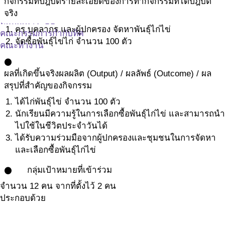
กิจกรรมที่ปฎิบัติ
รายละเอียดของการทำกิจกรรมที่ได้ปฎิบัติ
ถาม-ตอบ
จริง
ทีมพัฒนาระบบ
ครุ บุคลากร และผู้ปกครอง จัดหาพันธุ์ไก่ไข่
คณะกรรมการกำกับทิศ
จัดซื้อพันธุ์ไข่ไก่ จำนวน 100 ตัว
คณะทำงาน
ติดค่อ ศูนย์ประสานงานเด็กไทยแก้มใส
circle
ติดต่อ โรงเรียนศูนย์เรียนรู้ฯ
ผลที่เกิดขึ้นจริง
ผลผลิต (Output) / ผลลัพธ์ (Outcome) / ผล
ลิ้งค์ที่เกี่ยวข้อง
สรุปที่สำคัญของกิจกรรม
ได้ไก่พันธุ์ไข่ จำนวน 100 ตัว
นักเรียนมีความรู้ในการเลือกซื้อพันธุ์ไก่ไข่ และสามารถนำ
ไปใช้ในชีวิตประจำวันได้
ได้รับความร่วมมือจากผู้ปกครองและชุมชนในการจัดหา
และเลือกซื้อพันธุ์ไก่ไข่
กลุ่มเป้าหมายที่เข้าร่วม
circle
จำนวน 12 คน จากที่ตั้งไว้ 2 คน
ประกอบด้วย