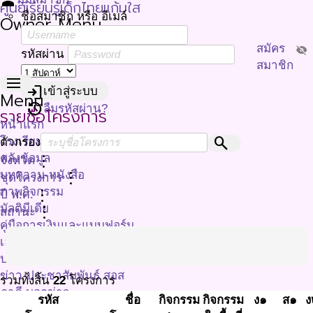
person
ศูนย์เรียนรู้เด็กไทยแก้มใส
ชื่อสมาชิก หรือ อีเมล์
Owner Menu
สมัคร
visibility_off
รหัสผ่าน
สมาชิก
menu
login
เข้าสู่ระบบ
Menu
restore
ลืมรหัสผ่าน?
รายชื่อโครงการ
หน้าแรก
search
โรงเรียนมาตรฐานจัดการอาหาร
ตัวกรอง
คลังข้อมูล
more_vert
จังหวัด
บทความ-หนังสือ
more_vert
ชุดโครงการ
ภาพกิจกรรม
more_vert
ปี พ.ศ.
มัลติมีเดีย
more_vert
สถานะ
คู่มือการเงินและแบบฟอร์ม
เอกสารประกอบการประชุม
ประชาสัมพันธ์
ข่าว-ประชาสัมพันธ์ สอส
รวมทั้งสิ้น
22
โครงการ
ภาคี บอกข่าว
รหัส
ชื่อ
กิจกรรม
กิจกรรม
ง๑
ส๑
ง
เกี่ยวกับเรา