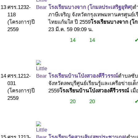
13
ศรร.1232-
โรงเรียนบางจาก (โกมลประเสริฐอุทิศ)
ต
118
ภาษีเจริญ จังหวัดกรุงเทพมหานคร
ศูนย์เ
(โครงการ)
ปี
ไทยแก้มใส ปี 2559
โรงเรียนบางจาก (โกม
2559
23 มี.ค. 59 09:09 น.
14
14
#1
#1
#2
14
ศรร.1212-
โรงเรียนบ้านโป่งสวองคีรีวรรณ์
ตำบลซับ
031
จังหวัดลพบุรี
ศูนย์เรียนรู้และเครือข่ายเด
(โครงการ)
ปี
2559
โรงเรียนบ้านโป่งสวองคีรีวรรณ์
เมื่
2559
20
20
#1
#1
#2
15
ศรร.1213-
โรงเรียนวัดสวนส้ม(สุขประชานุกูล)
ตำบล