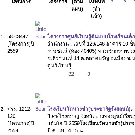
โครงการ
โครงการ
(ตาม
ในพื้นที่
?
?
ถาม-ตอบ
แผน)
(ทำ
ทีมพัฒนาระบบ
แล้ว)
คณะกรรมการกำกับทิศ
คณะทำงาน
ติดค่อ ศูนย์ประสานงานเด็กไทยแก้มใส
1
58-03447
โครงการศูนย์เรียนรู้ต้นแบบโรงเรียนเด
ติดต่อ โรงเรียนศูนย์เรียนรู้ฯ
(โครงการ)
ปี
สำนักงาน : เลขที่ 126/146 อาคาร 10 ช
ลิ้งค์ที่เกี่ยวข้อง
2559
ราชชนนี (ห้อง 40405) ทางเข้ากระทร
ซ.ติวานนท์ 14 ต.ตลาดขวัญ อ.เมือง จ.น
ศูนย์เรียนรู้
32
3
2
ศรร. 1212-
โรงเรียนวัดนางชำ(ประชารัฐรังสฤษฏ์)
ต
120
วิเศษไชยชาญ จังหวัดอ่างทอง
ศูนย์เรียน
(โครงการ)
ปี
แก้มใส ปี 2559
โรงเรียนวัดนางชำ(ประชา
2559
มี.ค. 59 14:15 น.