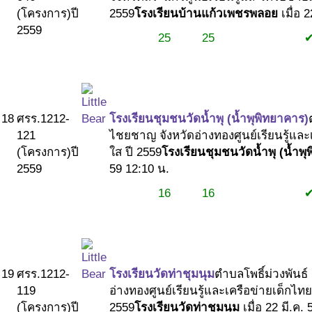
(โครงการ)
ปี
2559
โรงเรียนบ้านแก้วเพชรพลอย
เมื่อ 
2559
25
25
#1
#1
#2
18
ศรร.1212-
โรงเรียนชุมชนวัดน้ำพุ (น้ำพุพิทยาคาร)
121
ไชยชาญ จังหวัดอ่างทอง
ศูนย์เรียนรู้แล
(โครงการ)
ปี
ใส ปี 2559
โรงเรียนชุมชนวัดน้ำพุ (น้ำพ
2559
59 12:10 น.
16
16
#1
#1
#2
19
ศรร.1212-
โรงเรียนวัดท่าชุมนุม
ตำบลโพธิ์ม่วงพันธ์
119
อ่างทอง
ศูนย์เรียนรู้และเครือข่ายเด็กไท
(โครงการ)
ปี
2559
โรงเรียนวัดท่าชุมนุม
เมื่อ 22 มี.ค.