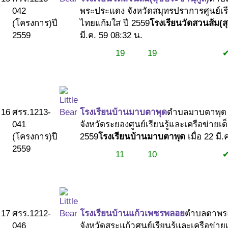
042
พระประแดง จังหวัดสมุทรปราการ
ศูนย์เ
(โครงการ)
ปี
ไทยแก้มใส ปี 2559
โรงเรียนวัดสวนส้ม(ส
2559
มี.ค. 59 08:32 น.
19
19
#1
#1
#2
16
ศรร.1213-
โรงเรียนบ้านมาบตาพุด
ตำบลมาบตาพุด 
041
จังหวัดระยอง
ศูนย์เรียนรู้และเครือข่ายเ
(โครงการ)
ปี
2559
โรงเรียนบ้านมาบตาพุด
เมื่อ 22 มี
2559
11
10
#1
#1
#2
17
ศรร.1212-
โรงเรียนบ้านแก้วเพชรพลอย
ตำบลตาพร
046
จังหวัดสระแก้ว
ศูนย์เรียนรู้และเครือข่า