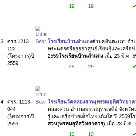
19
19
#1
#1
#2
3
ศรร.1213-
โรงเรียนบ้านลำแดง
ตำบลหันตะเภา อำเภ
122
พระนครศรีอยุธยา
ศูนย์เรียนรู้และเครือ
(โครงการ)
ปี
2559
โรงเรียนบ้านลำแดง
เมื่อ 23 มี.ค. 
2559
29
29
#1
#1
#2
4
ศรร. 1213-
โรงเรียนวัดคลองสวน(พรหมอุทิศวิทยาค
044
คลองสวน อำเภอพระสมุทรเจดีย์ จังหวั
(โครงการ)
ปี
รู้และเครือข่ายเด็กไทยแก้มใส ปี 2559
โร
2559
สวน(พรหมอุทิศวิทยาคาร)
เมื่อ 23 มี.ค.
10
10
#1
#1