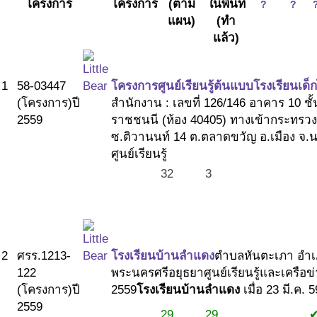
โครงการ
โครงการ
(ตาม
ในพื้นที่
?
?
ถาม-ตอบ
แผน)
(ทำ
ทีมพัฒนาระบบ
แล้ว)
คณะกรรมการกำกับทิศ
คณะทำงาน
ติดค่อ ศูนย์ประสานงานเด็กไทยแก้มใส
1
58-03447
โครงการศูนย์เรียนรู้ต้นแบบโรงเรียนเด
ติดต่อ โรงเรียนศูนย์เรียนรู้ฯ
(โครงการ)
ปี
สำนักงาน : เลขที่ 126/146 อาคาร 10 ช
ลิ้งค์ที่เกี่ยวข้อง
2559
ราชชนนี (ห้อง 40405) ทางเข้ากระทร
ซ.ติวานนท์ 14 ต.ตลาดขวัญ อ.เมือง จ.น
ศูนย์เรียนรู้
32
3
2
ศรร.1213-
โรงเรียนบ้านลำแดง
ตำบลหันตะเภา อำเภ
122
พระนครศรีอยุธยา
ศูนย์เรียนรู้และเครือ
(โครงการ)
ปี
2559
โรงเรียนบ้านลำแดง
เมื่อ 23 มี.ค. 
2559
29
29
#1
#1