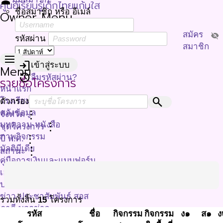
person
ศูนย์เรียนรู้เด็กไทยแก้มใส
ชื่อสมาชิก หรือ อีเมล์
Owner Menu
สมัคร
visibility_off
รหัสผ่าน
สมาชิก
menu
login
เข้าสู่ระบบ
Menu
restore
ลืมรหัสผ่าน?
รายชื่อโครงการ
หน้าแรก
search
โรงเรียนมาตรฐานจัดการอาหาร
ตัวกรอง
คลังข้อมูล
more_vert
จังหวัด
บทความ-หนังสือ
more_vert
ชุดโครงการ
ภาพกิจกรรม
more_vert
ปี พ.ศ.
มัลติมีเดีย
more_vert
สถานะ
คู่มือการเงินและแบบฟอร์ม
เอกสารประกอบการประชุม
ประชาสัมพันธ์
ข่าว-ประชาสัมพันธ์ สอส
รวมทั้งสิ้น
15
โครงการ
ภาคี บอกข่าว
รหัส
ชื่อ
กิจกรรม
กิจกรรม
ง๑
ส๑
ง
เกี่ยวกับเรา