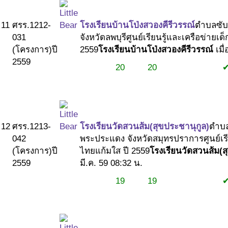
11
ศรร.1212-
โรงเรียนบ้านโป่งสวองคีรีวรรณ์
ตำบลซับ
031
จังหวัดลพบุรี
ศูนย์เรียนรู้และเครือข่ายเด
(โครงการ)
ปี
2559
โรงเรียนบ้านโป่งสวองคีรีวรรณ์
เมื่
2559
20
20
#1
#1
#2
12
ศรร.1213-
โรงเรียนวัดสวนส้ม(สุขประชานุกูล)
ตำบล
042
พระประแดง จังหวัดสมุทรปราการ
ศูนย์เ
(โครงการ)
ปี
ไทยแก้มใส ปี 2559
โรงเรียนวัดสวนส้ม(ส
2559
มี.ค. 59 08:32 น.
19
19
#1
#1
#2