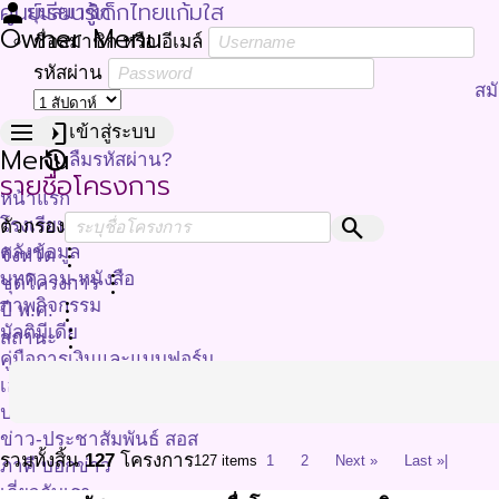
ศูนย์เรียนรู้เด็กไทยแก้มใส
person
มุมสมาชิก
Owner Menu
ชื่อสมาชิก หรือ อีเมล์
รหัสผ่าน
สม
menu
login
เข้าสู่ระบบ
Menu
restore
ลืมรหัสผ่าน?
รายชื่อโครงการ
หน้าแรก
search
โรงเรียนมาตรฐานจัดการอาหาร
ตัวกรอง
คลังข้อมูล
more_vert
จังหวัด
บทความ-หนังสือ
more_vert
ชุดโครงการ
ภาพกิจกรรม
more_vert
ปี พ.ศ.
มัลติมีเดีย
more_vert
สถานะ
คู่มือการเงินและแบบฟอร์ม
เอกสารประกอบการประชุม
ประชาสัมพันธ์
ข่าว-ประชาสัมพันธ์ สอส
รวมทั้งสิ้น
127
โครงการ
127 items
1
2
Next »
Last »|
ภาคี บอกข่าว
เกี่ยวกับเรา