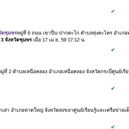
#1
#2
#1
✔
วัดชุมพร
หมู่ที่ 6 ถนน เขาปีบ-ปากตะโก ตำบลทุ่งตะไคร อำเภอท
3 จังหวัดชุมพร
เมื่อ 17 เม.ย. 59 17:12 น.
#1
#2
#1
✔
มู่ที่ 2 ตำบลเหนือคลอง อำเภอเหนือคลอง จังหวัดกระบี่
ศูนย์เรี
#1
#2
#1
#2
✔
่งตำเสา อำเภอหาดใหญ่ จังหวัดสงขลา
ศูนย์เรียนรู้และเครือข่ายเ
#1
#2
#1
✔